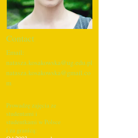
Contact
Email:
natasza.kosakowska@ug.edu.pl
natasza.kosakowska@gmail.co
m
Prowadzę zajęcia ze
studentami i
studentkami w Polsce
i za granicą: