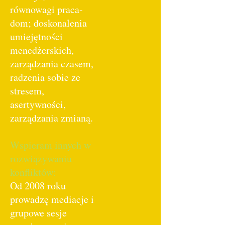
równowagi praca-
dom; doskonalenia
umiejętności
menedżerskich,
zarządzania czasem,
radzenia sobie ze
stresem,
asertywności,
zarządzania zmianą.
Wspieram innych w
rozwiązywaniu
konfliktów:
Od 2008 roku
prowadzę mediacje i
grupowe sesje