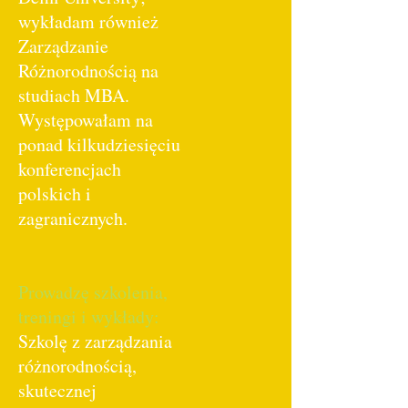
wykładam również
Zarządzanie
Różnorodnością na
studiach MBA.
Występowałam na
ponad kilkudziesięciu
konferencjach
polskich i
zagranicznych.
Prowadzę szkolenia,
treningi i wykłady:
Szkolę z zarządzania
różnorodnością,
skutecznej