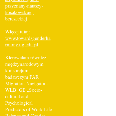
przyznany-nataszy-
kosakowskuej-
berezeckiej
Więcej tutaj:
www.towardsgenderha
rmony.ug.edu.pl
Kierowałam również
międzynarodowym
konsorcjum
badawczym PAR
Migration Navigator -
WLB_GE „Socio-
cultural and
Psychological
Predictors of Work-Life
Balance and Gender