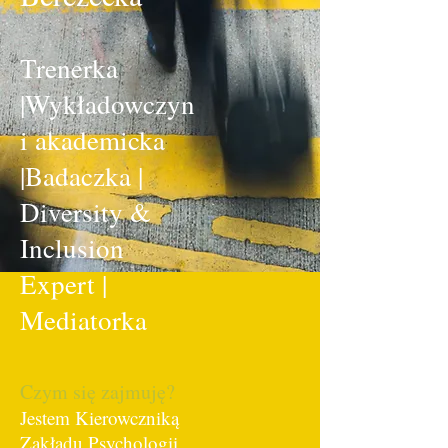
Trenerka
|Wykładowczyn
i akademicka
|Badaczka |
Diversity &
Inclusion
Expert |
Mediatorka
Czym się zajmuję?
Jestem Kierowczniką
Zakładu Psychologii