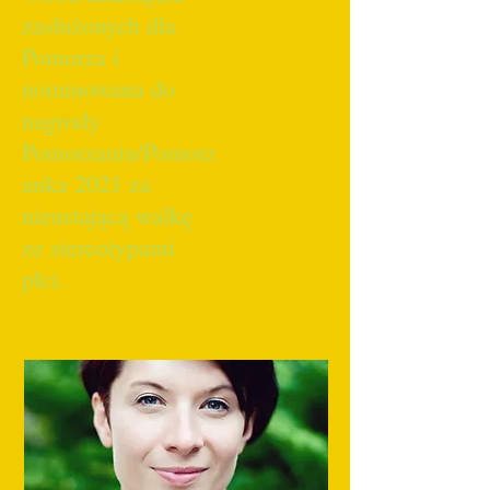
zasłużonych dla
Pomorza i
nominowana do
nagrody
Pomorzanin/Pomorz
anka 2021 za
nieustającą walkę
ze stereotypami
płci.