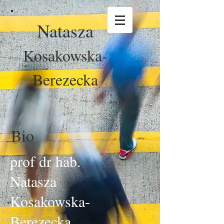
Natasza
Kosakowska-
Berezecka
Bio
prof dr hab.
Natasza
Kosakowska-
Berezecka