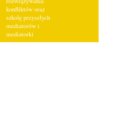
rozwiązywania
konfliktów oraz
szkolę przyszłych
mediatorów i
mediatorki
Prowadzę sesje
coachingowe:
Wspieram kadrę
zarządzającej
zarówno w procesie
przygotowywania się
do objęcia nowych
zadań/stanowisk, jak i
w rozwoju i
optymalnym
wykorzystaniu