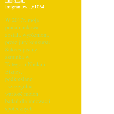
Integracji-
Imigrantow,a,61064
W 2017r. moja
praca naukowa
została wyróżniona
przez jury konkursu
Sukces pisany
szminką w
Kategorii Nauka i
Biznes,
podkreślano
„szczególną
wartość moich
badań dla innowacji
społecznych